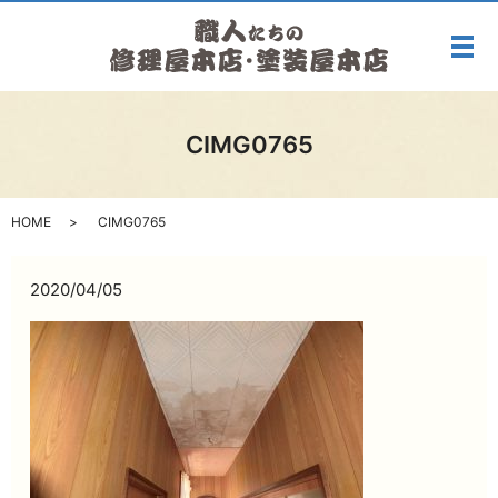
メ
CIMG0765
HOME
CIMG0765
2020/04/05