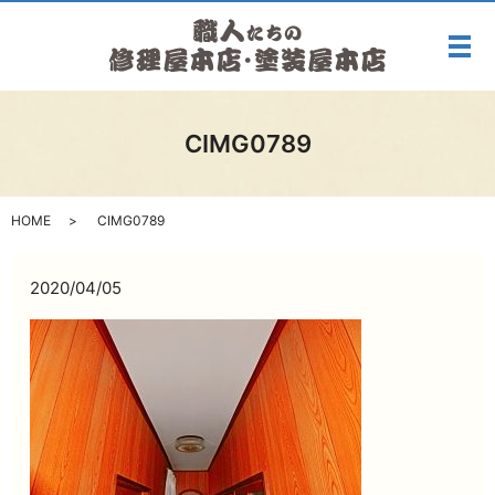
メ
CIMG0789
HOME
CIMG0789
2020/04/05