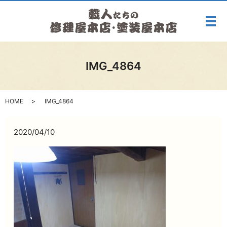
メ
IMG_4864
HOME
IMG_4864
2020/04/10